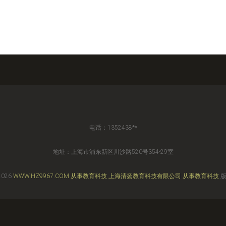
电话：1352438**
地址：上海市浦东新区川沙路520号354-29室
2026
WWW.HZ9967.COM
从事教育科技
上海清扬教育科技有限公司
从事教育科技
版