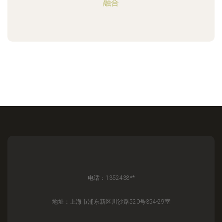
融合
电话：1352438**
地址：上海市浦东新区川沙路520号354-29室