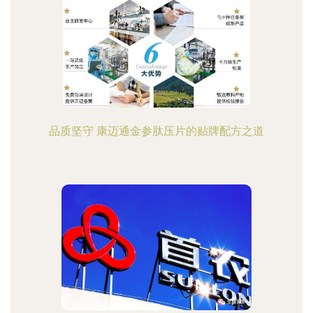
品质坚守 康迈通金参肽压片的贴牌配方之道